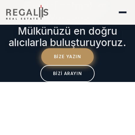
LÜKS YAŞAM
Ev Almak Mı
İstiyorsunuz?