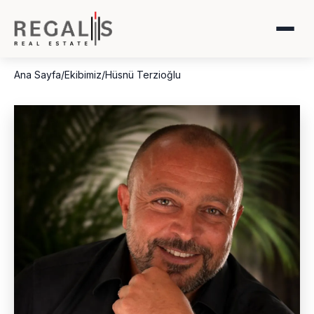
Ana Sayfa
/
Ekibimiz
/
Hüsnü Terzioğlu