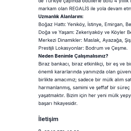
de Türkiye çapında ödüllerle dolu 4 yıllık
markam olan REGALİS ile yola devam et
Uzmanlık Alanlarım:
Boğaz Hattı: Yeniköy, İstinye, Emirgan, B
Doğa ve Yaşam: Zekeriyaköy ve Köyler Bö
Merkezi Dinamikler: Maslak, Ayazağa, Şişl
Prestijli Lokasyonlar: Bodrum ve Çeşme.
Neden Benimle Çalışmalısınız?
Biraz bankacı, biraz etkinlikçi, bir eş ve
önemli kararlarında yanınızda olan güveni
birlikte amacımız; sadece bir mülk alım sat
harmanlanmış, samimi ve şeffaf bir süreç 
yaşatmaktır. Bizim için her yeni mülk yep
başarı hikayesidir.
İletişim