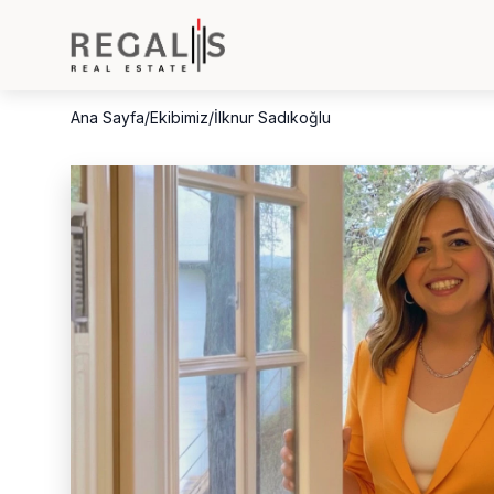
Ana Sayfa
/
Ekibimiz
/
İlknur Sadıkoğlu