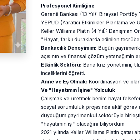
Profesyonel Kimliğim:
Garanti Bankası (13 Yıl): Bireysel Portföy
YEPUD (Yaratıcı Etkinlikler Planlama ve 
Keller Williams Platin (4 Yıl): Danışman O
"Hayat, farklı duraklarda edinilen tecrüb
Bankacılık Deneyimim:
Bugün gayrimenkul
açısının ve finansal çözüm yeteneğimin e
Etkinlik Sektörü:
Bana kriz yönetimini, ti
inceliklerini öğretti.
Anne ve Eş Olmak:
Koordinasyon ve planl
Ve "Hayatımın İşine" Yolculuk
Çalışmak ve üretmek benim hayat felsefem
sosyal sorumluluk projesinde aktif görev al
duyduğum gayrimenkul sektörüyle birleşti
"hayatımın işi" olacağını biliyordum.
2021 yılında Keller Williams Platin çatısı