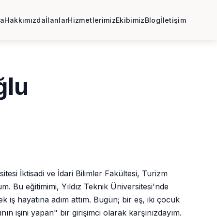
fa
Hakkımızda
İlanlar
Hizmetlerimiz
Ekibimiz
Blog
İletişim
ğlu
esi İktisadi ve İdari Bilimler Fakültesi, Turizm
m. Bu eğitimimi, Yıldız Teknik Üniversitesi'nde
ek iş hayatına adım attım. Bugün; bir eş, iki çocuk
n işini yapan" bir girişimci olarak karşınızdayım.