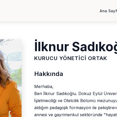
Ana Say
İlknur Sadıko
KURUCU YÖNETICI ORTAK
Hakkında
Merhaba,
Ben İlknur Sadıkoğlu. Dokuz Eylül Üniversit
İşletmeciliği ve Otelcilik Bölümü mezunuyu
aldığım pedagojik formasyon ile pekiştirer
annesi ve gayrimenkul sektöründe "hayatını