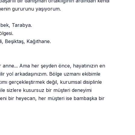
 başarılı bir danışman ortaklığının ardından kendi
menin gururunu yaşıyorum.
ebek, Tarabya.
lgesi.
i, Beşiktaş, Kağıthane.
 bir anne... Ama her şeyden önce, hayatınızın en
lir yol arkadaşınızım. Bölge uzmanı ekibimle
ımı gerçekleştirmek değil, kurumsal disiplinle
ile sizlere kusursuz bir müşteri deneyimi
yeni bir heyecan, her müşteri ise bambaşka bir