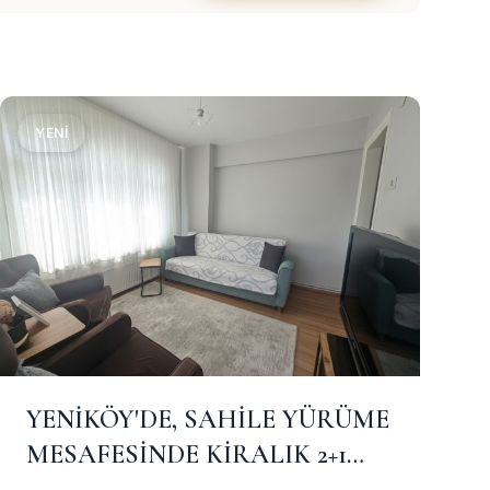
YENI
YENİKÖY'DE, SAHİLE YÜRÜME
MESAFESİNDE KİRALIK 2+1
ARA KAT DAİRE