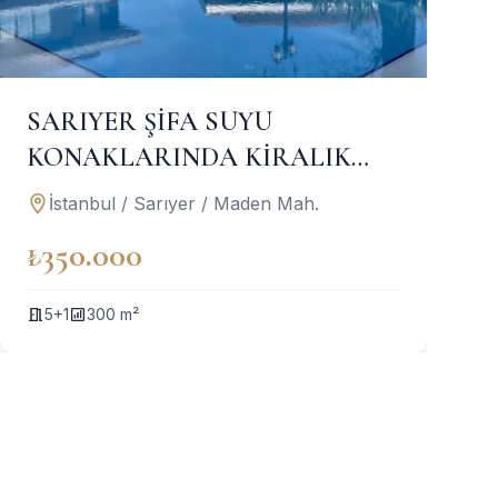
SARIYER ŞİFA SUYU
KONAKLARINDA KİRALIK
BAHÇE DUBLEKS DAİRE
İstanbul / Sarıyer / Maden Mah.
₺350.000
5+1
300 m²