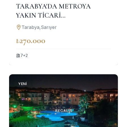
TARABYA'DA METROYA
YAKIN TİCARİ
KULLANIMADA UYGUN
Tarabya,Sarıyer
KİRALIK VİLLA
₺270.000
7+2
YENI