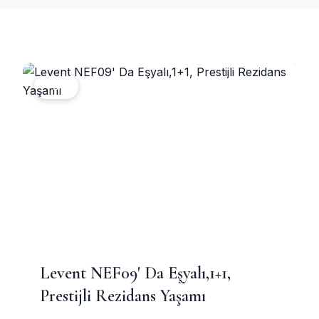
YENI
Levent NEF09' Da Eşyalı,1+1,
Prestijli Rezidans Yaşamı