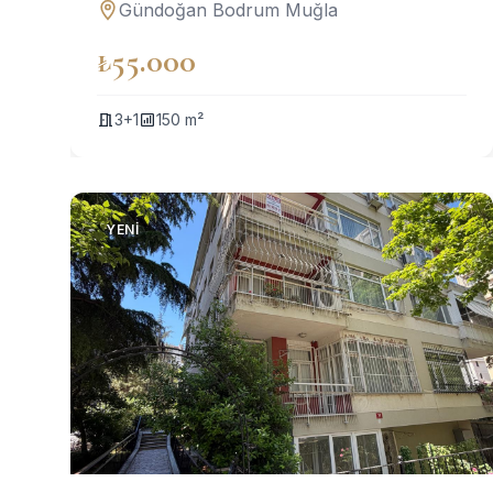
Gündoğan Bodrum Muğla
₺55.000
3+1
150 m²
YENI