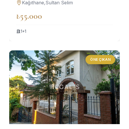
Kağıthane,Sultan Selim
₺55.000
1+1
ÖNE ÇIKAN
YENI