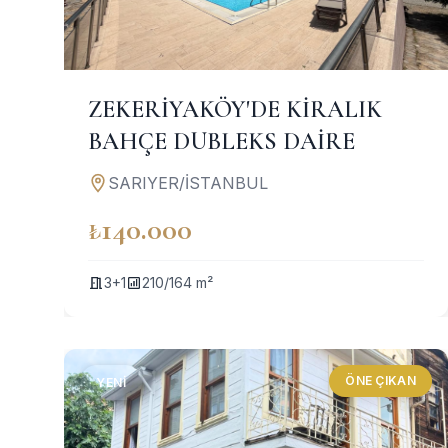
ZEKERİYAKÖY'DE KİRALIK
BAHÇE DUBLEKS DAİRE
SARIYER/İSTANBUL
₺140.000
3+1
210/164 m²
ÖNE ÇIKAN
YENI