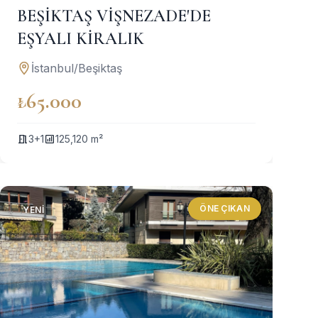
BEŞİKTAŞ VİŞNEZADE'DE
EŞYALI KİRALIK
İstanbul/Beşiktaş
₺65.000
3+1
125,120 m²
ÖNE ÇIKAN
YENI