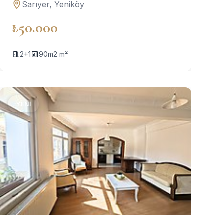
Sarıyer, Yeniköy
₺50.000
2+1
90m2 m²
YENI