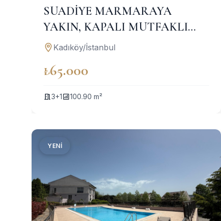
SUADİYE MARMARAYA
YAKIN, KAPALI MUTFAKLI
GENİŞ 2+1 KİRALIK DAİRE
Kadıköy/İstanbul
₺65.000
3+1
100.90 m²
YENI