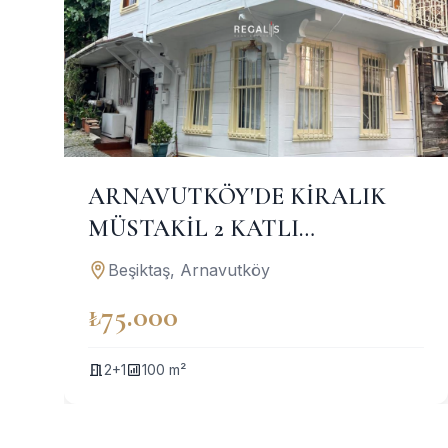
ARNAVUTKÖY'DE KİRALIK
MÜSTAKİL 2 KATLI
İŞYERİ/OFİS
Beşiktaş, Arnavutköy
₺75.000
2+1
100 m²