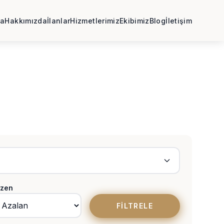
fa
Hakkımızda
İlanlar
Hizmetlerimiz
Ekibimiz
Blog
İletişim
zen
FILTRELE