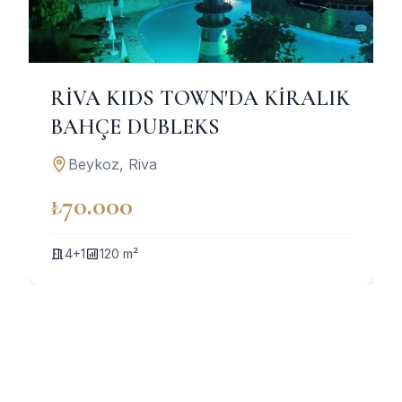
RİVA KIDS TOWN'DA KİRALIK
BAHÇE DUBLEKS
Beykoz, Riva
₺70.000
4+1
120 m²