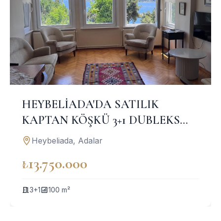
HEYBELİADA'DA SATILIK
KAPTAN KÖŞKÜ 3+1 DUBLEKS
DAİRE
Heybeliada, Adalar
₺13.750.000
3+1
100 m²