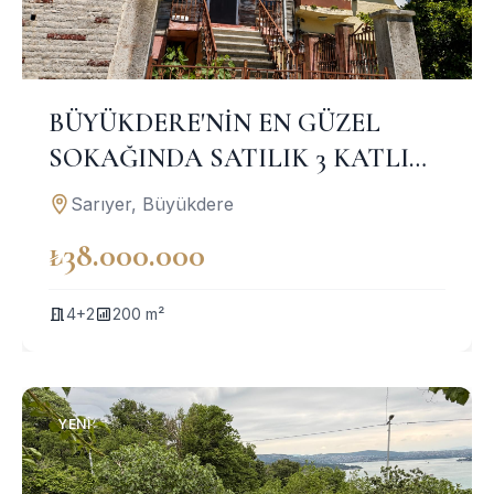
BÜYÜKDERE'NİN EN GÜZEL
SOKAĞINDA SATILIK 3 KATLI
TARİHİ MÜSTAKİL EV
Sarıyer, Büyükdere
₺38.000.000
4+2
200 m²
YENI