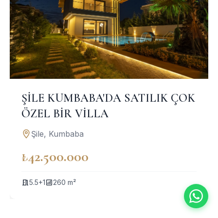
ŞİLE KUMBABA'DA SATILIK ÇOK
ÖZEL BİR VİLLA
Şile, Kumbaba
₺42.500.000
5.5+1
260 m²