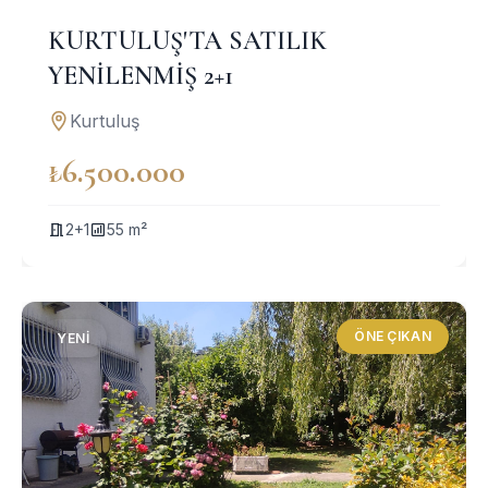
KURTULUŞ'TA SATILIK
YENİLENMİŞ 2+1
Kurtuluş
₺6.500.000
2+1
55 m²
ÖNE ÇIKAN
YENI