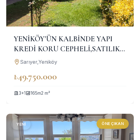
YENİKÖY'ÜN KALBİNDE YAPI
KREDİ KORU CEPHELİ,SATILIK
YAŞAM ALANI
Sarıyer,Yeniköy
₺49.750.000
3+1
165m2 m²
ÖNE ÇIKAN
YENI