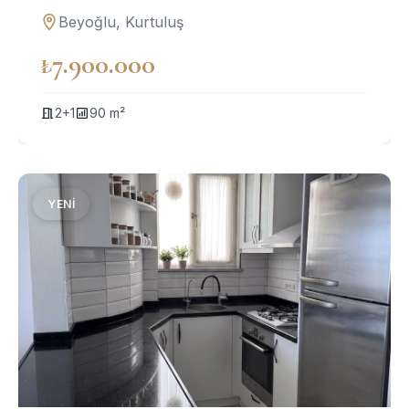
Beyoğlu, Kurtuluş
₺7.900.000
2+1
90 m²
YENI