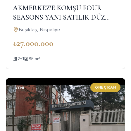
AKMERKEZ'E KOMŞU FOUR
SEASONS YANI SATILIK DÜZ
GİRİŞ OFİS/BÜRO/KONUT
Beşiktaş, Nispetiye
₺27.000.000
2+1
85 m²
ÖNE ÇIKAN
YENI