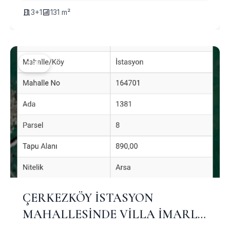
3+1
131 m²
YENI
ÇERKEZKÖY İSTASYON
MAHALLESİNDE VİLLA İMARLI