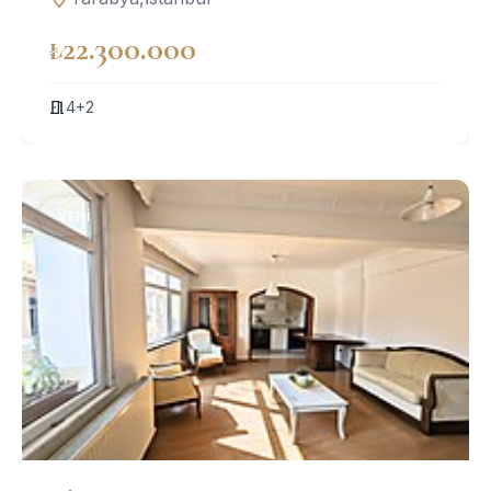
₺22.300.000
4+2
YENI