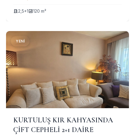
2,5+1
120 m²
YENI
KURTULUŞ KIR KAHYASINDA
ÇİFT CEPHELİ 2+1 DAİRE