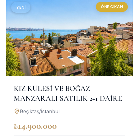
ÖNE ÇIKAN
YENI
KIZ KULESİ VE BOĞAZ
MANZARALI SATILIK 2+1 DAİRE
Beşiktaş/İstanbul
₺14.900.000