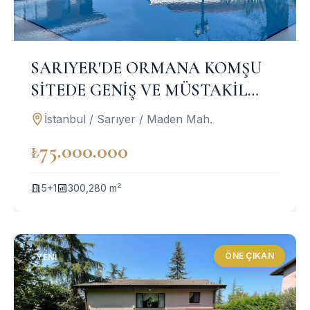
SARIYER'DE ORMANA KOMŞU
SİTEDE GENİŞ VE MÜSTAKİL
BAHÇE KULLANIMLI DUBLEKS
İstanbul / Sarıyer / Maden Mah.
DAİRE
₺75.000.000
5+1
300,280 m²
ÖNE ÇIKAN
YENI