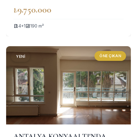
₺9.750.000
4+1
190 m²
ÖNE ÇIKAN
YENI
ANTALYA KONYAALTI'NDA