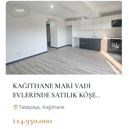
YENI
KAĞITHANE MARİ VADİ
EVLERİNDE SATILIK KÖŞE
KONUMLU 3+1 RESIDENCE
Talatpaşa, Kağıthane
DAİRESİ
₺14.950.000