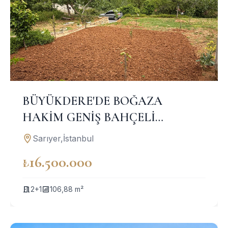
BÜYÜKDERE'DE BOĞAZA
HAKİM GENİŞ BAHÇELİ
MÜSTAKİL EV
Sarıyer,İstanbul
₺16.500.000
2+1
106,88 m²