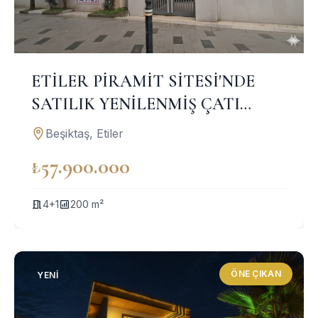
ETİLER PİRAMİT SİTESİ'NDE
SATILIK YENİLENMİŞ ÇATI
DUBLEKS
Beşiktaş, Etiler
₺57.900.000
4+1
200 m²
ÖNE ÇIKAN
YENI