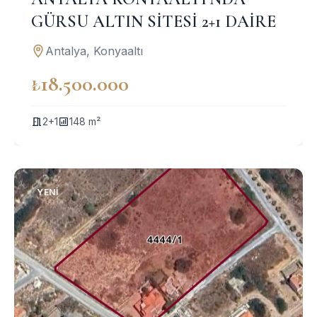
GÜRSU ALTIN SİTESİ 2+1 DAİRE
Antalya, Konyaaltı
₺18.500.000
2+1
148 m²
YENI