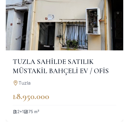
TUZLA SAHİLDE SATILIK
MÜSTAKİL BAHÇELİ EV / OFİS
Tuzla
₺8.950.000
2+1
75 m²