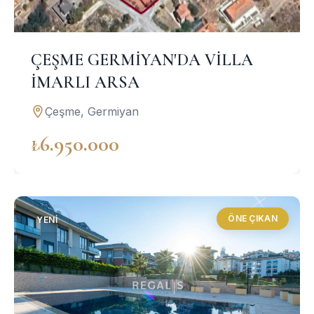
ÇEŞME GERMİYAN'DA VİLLA
İMARLI ARSA
Çeşme, Germiyan
₺6.950.000
ÖNE ÇIKAN
YENI