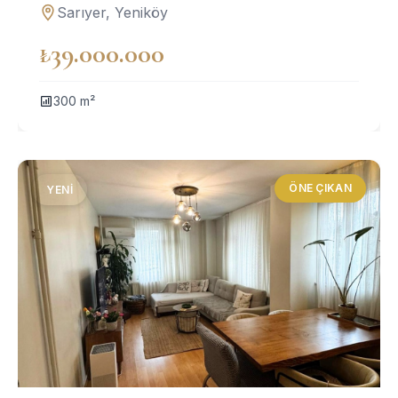
Sarıyer, Yeniköy
₺39.000.000
300 m²
ÖNE ÇIKAN
YENI