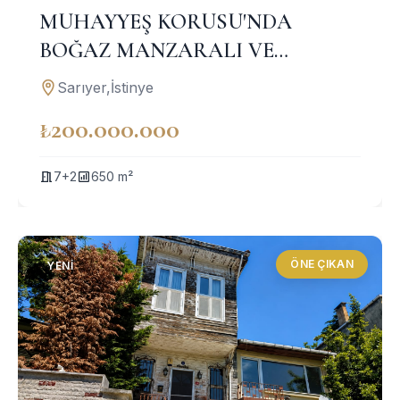
MUHAYYEŞ KORUSU'NDA
BOĞAZ MANZARALI VE
PRESTİJLİ İSTİNYE VİLLASI
Sarıyer,İstinye
₺200.000.000
7+2
650 m²
ÖNE ÇIKAN
YENI