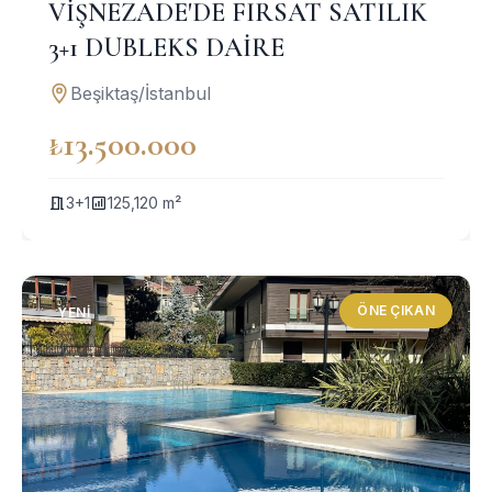
VİŞNEZADE'DE FIRSAT SATILIK
3+1 DUBLEKS DAİRE
Beşiktaş/İstanbul
₺13.500.000
3+1
125,120 m²
ÖNE ÇIKAN
YENI