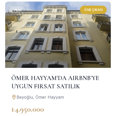
ÖNE ÇIKAN
YENI
ÖMER HAYYAM'DA AIRBNB'YE
UYGUN FIRSAT SATILIK
Beyoğlu, Ömer Hayyam
₺4.950.000