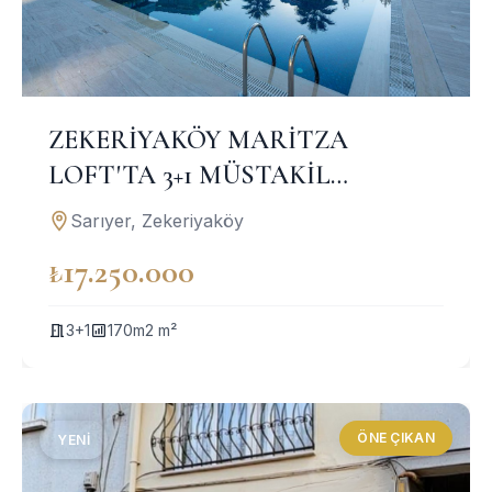
ZEKERİYAKÖY MARİTZA
LOFT'TA 3+1 MÜSTAKİL
BAHÇELİ SATILIK DAİRE
Sarıyer, Zekeriyaköy
₺17.250.000
3+1
170m2 m²
ÖNE ÇIKAN
YENI