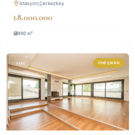
ARSA
İstasyon,Çerkezköy
₺8.000.000
890 m²
ÖNE ÇIKAN
YENI